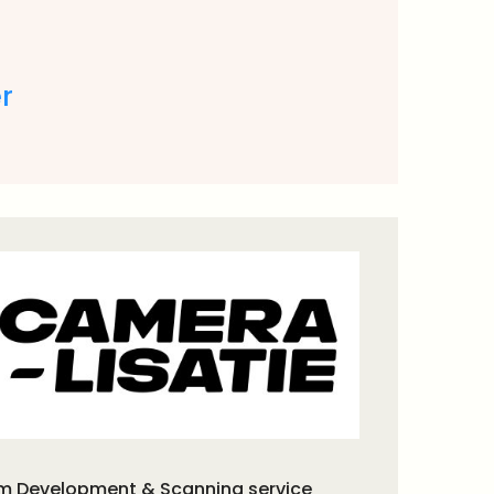
r
lm Development & Scanning service