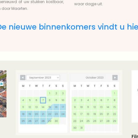
u benieuwd of uw stukken kostbaar,
waar dagje uit.
n door Maarten.
De nieuwe binnenkomers vindt u hie
Fi