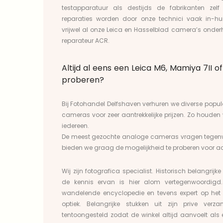
testapparatuur als destijds de fabrikanten zel
reparaties worden door onze technici vaak in-hui
vrijwel al onze
Leica
en
Hasselblad
camera’s onderh
reparateur
ACR
.
Altijd al eens een Leica M6, Mamiya 7II 
proberen?
Bij
Fotohandel Delfshaven
verhuren we diverse popu
cameras voor zeer aantrekkelijke prijzen.
Zo houden w
iedereen.
De meest gezochte analoge cameras vragen tegenwo
bieden we graag de mogelijkheid te proberen voor a
Wij zijn fotografica specialist. Historisch belangri
de kennis ervan is hier alom vertegenwoordigd.
wandelende encyclopedie en tevens expert op he
optiek. Belangrijke stukken uit zijn prive ver
tentoongesteld zodat de winkel altijd aanvoelt 