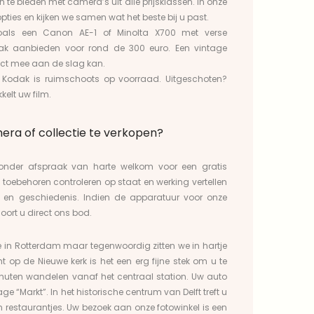
an te bieden met
camera’s uit alle prijsklassen
. In onze
pties en kijken we samen wat het beste bij u past.
oals een
Canon AE-1
of
Minolta X700
met verse
k aanbieden voor rond de 300 euro. Een vintage
ect mee aan de slag kan.
.
Kodak
is ruimschoots op voorraad. Uitgeschoten?
kelt uw film.
ra of collectie te verkopen?
 zonder afspraak van harte welkom voor een
gratis
 toebehoren controleren op staat en werking vertellen
en geschiedenis. Indien de apparatuur voor onze
ort u direct ons bod.
e in Rotterdam maar tegenwoordig zitten we in hartje
ht op de
Nieuwe kerk
is het een erg fijne stek om u te
nuten wandelen vanaf het centraal station. Uw auto
age “Markt”
. In het historische centrum van Delft treft u
n
restaurantjes
. Uw bezoek aan onze fotowinkel is een