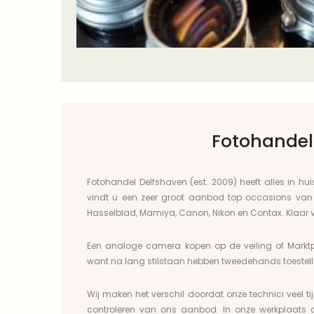
Fotohandel 
Fotohandel Delfshaven (est. 2009) heeft
alles
in hui
vindt u een zeer groot aanbod top occasions va
Hasselblad
,
Mamiya
,
Canon
,
Nikon
en
Contax
. Klaar
Een analoge camera kopen op de veiling of
Markt
want na lang stilstaan hebben tweedehands toestelle
Wij maken het verschil doordat onze technici veel ti
controleren van ons aanbod. In onze werkplaats 