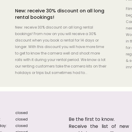
Fil
New: receive 30% discount on all long
beg
rental bookings!
Cam
New: receive 30% discount on all long rental
new
bookings! From now on you will receive a 30%
Woo
discount when you book a rental for 14 days or
in 
longer. With this discount you will have more time
for
to get to know the camera well and shoot more
reg
rolls with it during your rental period. We know a lot
& s
our renting customers take the camera kits on their
imm
holidays or trips but sometimes had to...
closed
Be the first to know.
:
closed
Receive the list of new a
ay:
closed