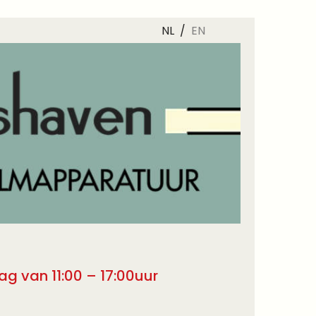
NL /
EN
g van 11:00 – 17:00uur