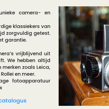
 unieke camera- en
dige klassiekers van
jd zorgvuldig getest.
t garantie.
a’s vrijblijvend uit
lft. We hebben altijd
 merken zoals Leica,
Rollei en meer.
tage fotoapparatuur
x
 catalogus