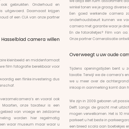
we altijd een ruim assortiment a
f ook gebruikten. Onderhoud en
winkel tonen we je graag diverse o
s uitgevoerd. Daarnaast krijgen
Een goed werkende camera z
oud of een CLA van onze partner
onderhoudsbeurt kunnen we vaa
camera met garantie waar je dir
En de
fotorolletjes
? Film van oa
of Hasselblad camera willen
Onze partner
Cameralisatie
ontwik
Overweegt u uw oude came
laire kleinbeeld en middenformaat
e film fotografie bereikbaar voor
Tijdens openingstijden bent u
taxatie
. Terwijl we de camera’s en
ordig een flinke investering
dus
we u meer over de achtergrond 
anschaf.
inkoop in aanmerking komt dan ho
jke verzamelcamera’s en vooral ook
We zijn in 2009 geboren uit passi
 Maarten, onze taxateur is een
Delft.
Langs de gracht
met uitzic
t gebied van vroege en zeldzame
mogen verwelkomen. Het is 10 mi
zameling worden hier regelmatig
parkeert u het beste in
parkeergar
als een waar museum maar waar u
een breed scala aan
boetiekjes
e