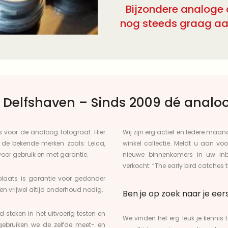
Bijzondere analoge
nog steeds graag aan
Delfshaven – Sinds 2009 dé analoo
s voor de analoog fotograaf. Hier
Wij zijn erg actief en Iedere ma
n de bekende merken zoals:
Leica
,
winkel collectie. Meldt u aan vo
 voor gebruik en met garantie.
nieuwe binnenkomers in uw inb
verkocht: “The early bird catches 
plaats
is garantie voor gedonder
n vrijwel altijd onderhoud nodig.
Ben je op zoek naar je ee
jd steken in het
uitvoerig testen
en
We vinden het erg leuk je kennis
gebruiken we de zelfde meet- en