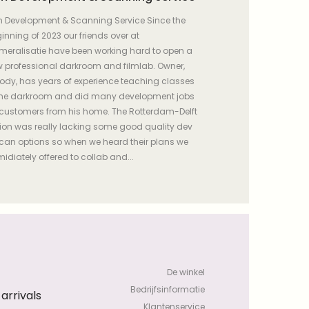
m Development & Scanning Service Since the
inning of 2023 our friends over at
eralisatie have been working hard to open a
 professional darkroom and filmlab. Owner,
dy, has years of experience teaching classes
the darkroom and did many development jobs
 customers from his home. The Rotterdam-Delft
ion was really lacking some good quality dev
can options so when we heard their plans we
idiately offered to collab and...
De winkel
Bedrijfsinformatie
rrivals
Klantenservice