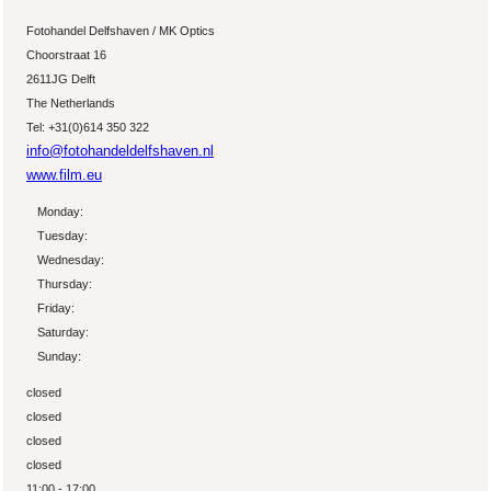
Fotohandel Delfshaven / MK Optics
Choorstraat 16
2611JG Delft
The Netherlands
Tel: +31(0)614 350 322
info@fotohandeldelfshaven.nl
www.film.eu
Monday:
Tuesday:
Wednesday:
Thursday:
Friday:
Saturday:
Sunday:
closed
closed
closed
closed
11:00 - 17:00