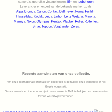
film
toebehoren
camera’s, gebruikte vintage lenzen,
en
.
Leverancier en expert van de bekende merken zoals:
Alpa
Bronica
Canon
Contax
Dallmeyer
Foma
Fujifilm
,
,
,
,
,
,
,
Hasselblad
Kodak
Leica
Linhof
Leitz Wetzlar
Minolta
,
,
,
,
,
,
Mamiya
Nikon
Olympus
Pentax
Plaubel
Rollei
Rolleiflex
,
,
,
,
,
,
,
Sinar
Topcon
Voigtlander
Zeiss
,
,
,
.
Recente aanwinsten van onze collectie.
Ivm onze internationale oriëntatie en doelgroep is de taal op onze webwinkel in het
Engels opgesteld.
Onze camera’s en toebehoren zijn in onze winkel te Delft te bekijken en deze worden
tevens wereldwijd verzonden.