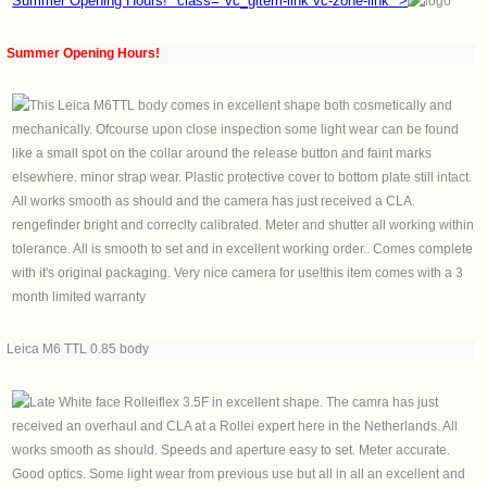
Summer Opening Hours!" class="vc_gitem-link vc-zone-link" >
Summer Opening Hours!
Leica M6 TTL 0.85 body