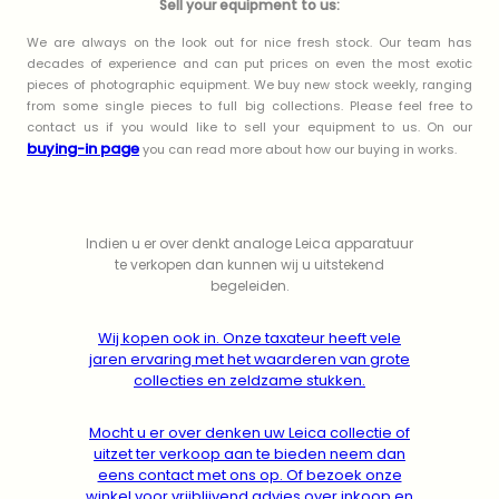
Sell your equipment to us:
We are always on the look out for nice fresh stock. Our team has
decades of experience and can put prices on even the most exotic
pieces of photographic equipment. We buy new stock weekly, ranging
from some single pieces to full big collections. Please feel free to
contact us if you would like to sell your equipment to us. On our
buying-in page
you can read more about how our buying in works.
Indien u er over denkt analoge Leica apparatuur
te verkopen dan kunnen wij u uitstekend
begeleiden.
Wij kopen ook in. Onze taxateur heeft vele
jaren ervaring met het waarderen van grote
collecties en zeldzame stukken.
Mocht u er over denken uw Leica collectie of
uitzet ter verkoop aan te bieden neem dan
eens contact met ons op. Of bezoek onze
winkel voor vrijblijvend advies over inkoop en