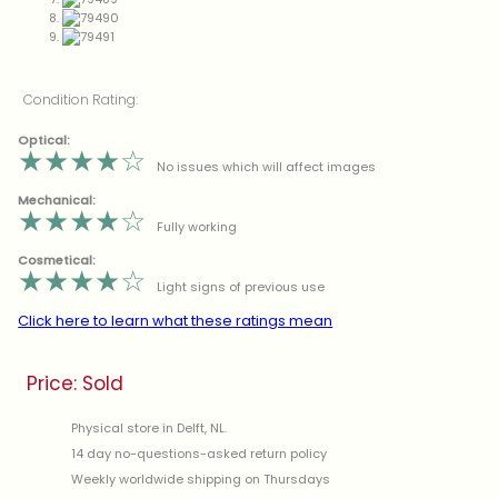
Condition Rating:
Optical:
★
★
★
★
☆
No issues which will affect images
Mechanical:
★
★
★
★
☆
Fully working
Cosmetical:
★
★
★
★
☆
Light signs of previous use
Click here to learn what these ratings mean
Price: Sold
Physical store in Delft, NL.
14 day no-questions-asked return policy
Weekly worldwide shipping on Thursdays