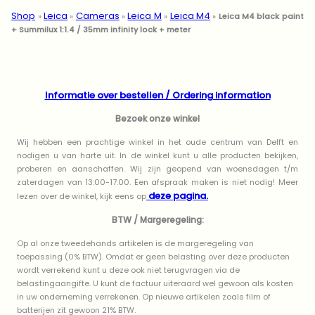
Shop
Leica
Cameras
Leica M
Leica M4
»
»
»
»
»
Leica M4 black paint
+ Summilux 1:1.4 / 35mm infinity lock + meter
Informatie over bestellen / Ordering information
Bezoek onze winkel
Wij hebben een prachtige winkel in het oude centrum van Delft en
nodigen u van harte uit. In de winkel kunt u alle producten bekijken,
proberen en aanschaffen. Wij zijn geopend van woensdagen t/m
zaterdagen van 13:00-17:00. Een afspraak maken is niet nodig! Meer
deze pagina.
lezen over de winkel, kijk eens op
BTW / Margeregeling:
Op al onze tweedehands artikelen is de margeregeling van
toepassing (0% BTW). Omdat er geen belasting over deze producten
wordt verrekend kunt u deze ook niet terugvragen via de
belastingaangifte. U kunt de factuur uiteraard wel gewoon als kosten
in uw onderneming verrekenen. Op nieuwe artikelen zoals film of
batterijen zit gewoon 21% BTW.