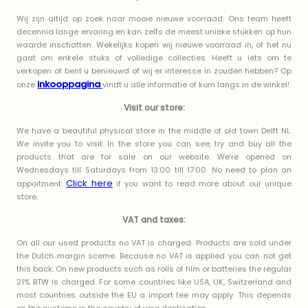
Wij zijn altijd op zoek naar mooie nieuwe voorraad. Ons team heeft
decennia lange ervaring en kan zelfs de meest unieke stukken op hun
waarde inschatten. Wekelijks kopen wij nieuwe voorraad in, of het nu
gaat om enkele stuks of volledige collecties. Heeft u iets om te
verkopen of bent u benieuwd of wij er interesse in zouden hebben? Op
inkooppagina
onze
vindt u alle informatie of kom langs in de winkel!
Visit our store:
We have a beautiful physical store in the middle of old town Delft NL.
We invite you to visit. In the store you can see, try and buy all the
products that are for sale on our website. We’re opened on
Wednesdays till Saturdays from 13:00 till 17:00. No need to plan an
Click here
appoitment.
if you want to read more about our unique
store.
VAT and taxes:
On all our used products no VAT is charged. Products are sold under
the Dutch margin sceme. Because no VAT is applied you can not get
this back. On new products such as rolls of film or batteries the regular
21% BTW is charged. For some countries like USA, UK, Switzerland and
most countries outside the EU a import fee may apply. This depends