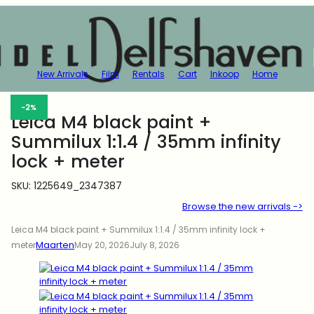
New Arrivals
Film
Rentals
Cart
Inkoop
Home
-2%
Leica M4 black paint +
Summilux 1:1.4 / 35mm infinity
lock + meter
SKU:
1225649_2347387
Browse the new arrivals ->
Leica M4 black paint + Summilux 1:1.4 / 35mm infinity lock +
Maarten
meter
May 20, 2026
July 8, 2026