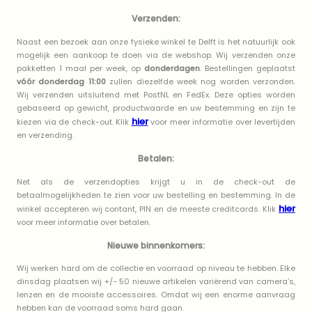
Verzenden:
Naast een bezoek aan onze fysieke winkel te Delft is het natuurlijk ook
mogelijk een aankoop te doen via de webshop. Wij verzenden onze
pakketten 1 maal per week, op
donderdagen
. Bestellingen geplaatst
vóór donderdag 11:00
zullen diezelfde week nog worden verzonden.
Wij verzenden uitsluitend met PostNL en FedEx. Deze opties worden
gebaseerd op gewicht, productwaarde en uw bestemming en zijn te
hier
kiezen via de check-out. Klik
voor meer informatie over levertijden
en verzending.
Betalen:
Net als de verzendopties krijgt u in de check-out de
betaalmogelijkheden te zien voor uw bestelling en bestemming. In de
hier
winkel accepteren wij contant, PIN en de meeste creditcards. Klik
voor meer informatie over betalen.
Nieuwe binnenkomers:
Wij werken hard om de collectie en voorraad op niveau te hebben. Elke
dinsdag plaatsen wij +/- 50 nieuwe artikelen variërend van camera’s,
lenzen en de mooiste accessoires. Omdat wij een enorme aanvraag
hebben kan de voorraad soms hard gaan.