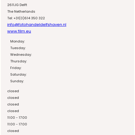
2611JG Delft
The Netherlands
Tel: +31(0)614 350 322
info@fotohandeldelfshaven.nl
www.film.eu
Monday:
Tuesday:
Wednesday:
Thursday:
Friday:
Saturday:
Sunday:
closed
closed
closed
closed
11:00 - 17:00
11:00 - 17:00
closed