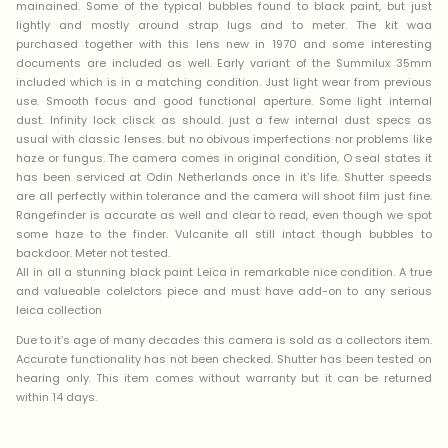
mainained. Some of the typical bubbles found to black paint, but just
lightly and mostly around strap lugs and to meter. The kit waa
purchased together with this lens new in 1970 and some interesting
documents are included as well. Early variant of the Summilux 35mm
included which is in a matching condition. Just light wear from previous
use. Smooth focus and good functional aperture. Some light internal
dust. Infinity lock clisck as should. just a few internal dust specs as
usual with classic lenses. but no obivous imperfections nor problems like
haze or fungus. The camera comes in original condition, O seal states it
has been serviced at Odin Netherlands once in it’s life. Shutter speeds
are all perfectly within tolerance and the camera will shoot film just fine.
Rangefinder is accurate as well and clear to read, even though we spot
some haze to the finder. Vulcanite all still intact though bubbles to
backdoor. Meter not tested.
All in all a stunning black paint Leica in remarkable nice condition. A true
and valueable colelctors piece and must have add-on to any serious
leica collection
Due to it’s age of many decades this camera is sold as a collectors item.
Accurate functionality has not been checked. Shutter has been tested on
hearing only. This item comes without warranty but it can be returned
within 14 days.