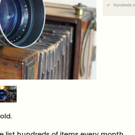
Hundreds o
old.
e list hundreds of items every month.