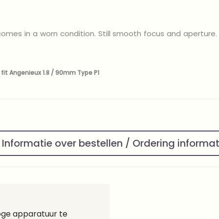
comes in a worn condition. Still smooth focus and aperture.
 fit Angenieux 1.8 / 90mm Type P1
Informatie over bestellen / Ordering informa
loge apparatuur te