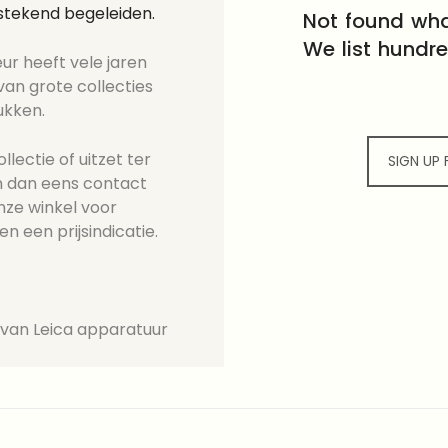
tstekend begeleiden.
Not found wha
We list hundr
ur heeft vele jaren
an grote collecties
ukken.
lectie of uitzet ter
SIGN UP
 dan eens contact
nze winkel voor
en een prijsindicatie.
 van Leica apparatuur