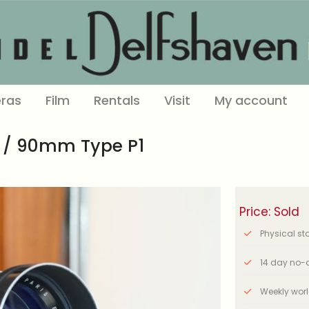
ras
Film
Rentals
Visit
My account
.8 / 90mm Type P1
Price: Sold
Physical stor
14 day no-q
Weekly wor