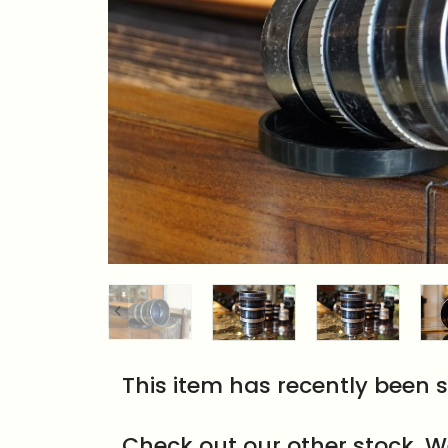
This item has recently been s
Check out our other stock. W