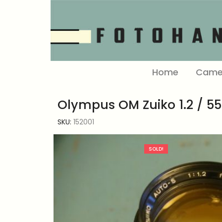
Home
Came
Olympus OM Zuiko 1.2 / 
SKU:
152001
SOLD!