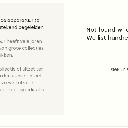
loge apparatuur te
tstekend begeleiden.
Not found wha
We list hundr
ur heeft vele jaren
an grote collecties
ukken.
lectie of uitzet ter
SIGN UP
 dan eens contact
nze winkel voor
en een prijsindicatie.