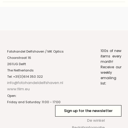
100s of new
Fotohandel Delfshaven / MK Optics
items every
Choorstraat 16
month!
2611JG Delft
Receive our
The Netherlands
weekly
Tel: +31(0)614 350 322
emailing
info@fotohandeldelfshaven.nl
list:
www.film.eu
Open:
Friday and Saturday: 11:00 - 17:00
Sign up for the newsletter
De winkel
Bedrijfsinformatie