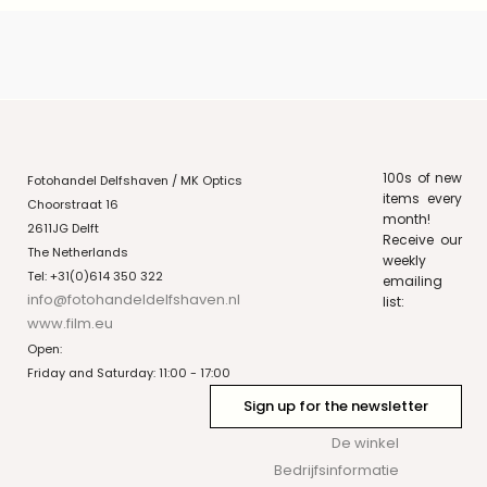
100s of new
Fotohandel Delfshaven / MK Optics
items every
Choorstraat 16
month!
2611JG Delft
Receive our
The Netherlands
weekly
Tel: +31(0)614 350 322
emailing
info@fotohandeldelfshaven.nl
list:
www.film.eu
Open:
Friday and Saturday: 11:00 - 17:00
Sign up for the newsletter
De winkel
Bedrijfsinformatie