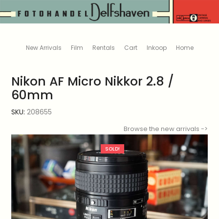
New Arrivals
Film
Rentals
Cart
Inkoop
Home
Nikon AF Micro Nikkor 2.8 /
60mm
SKU:
208655
Browse the new arrivals ->
SOLD!