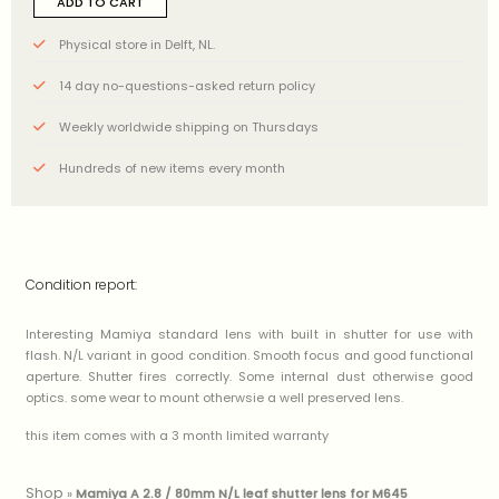
ADD TO CART
Physical store in Delft, NL.
14 day no-questions-asked return policy
Weekly worldwide shipping on Thursdays
Hundreds of new items every month
Condition report:
Interesting Mamiya standard lens with built in shutter for use with
flash. N/L variant in good condition. Smooth focus and good functional
aperture. Shutter fires correctly. Some internal dust otherwise good
optics. some wear to mount otherwsie a well preserved lens.
this item comes with a 3 month limited warranty
Shop
»
Mamiya A 2.8 / 80mm N/L leaf shutter lens for M645