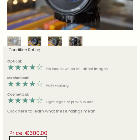
Condition Rating:
Optical:
★
★
★
★
☆
No issues which will affect images
Mechanical:
★
★
★
★
☆
Fully working
Cosmetical:
★
★
★
★
☆
Light signs of previous use
Click here to learn what these ratings mean
Price:
€
300,00