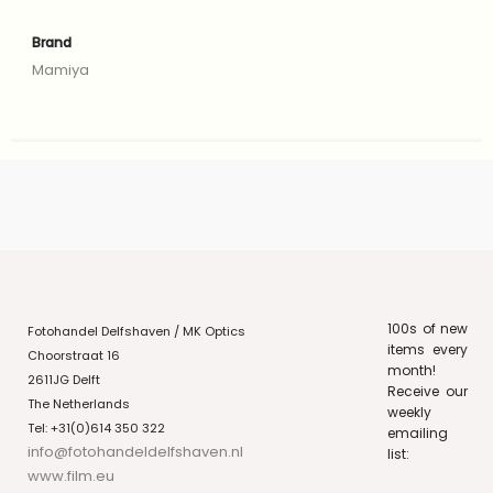
Brand
Mamiya
100s of new
Fotohandel Delfshaven / MK Optics
items every
Choorstraat 16
month!
2611JG Delft
Receive our
The Netherlands
weekly
Tel: +31(0)614 350 322
emailing
info@fotohandeldelfshaven.nl
list:
www.film.eu