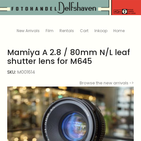
New Arrivals
Film
Rentals
Cart
Inkoop
Home
Mamiya A 2.8 / 80mm N/L leaf
shutter lens for M645
SKU:
M001614
Browse the new arrivals ->