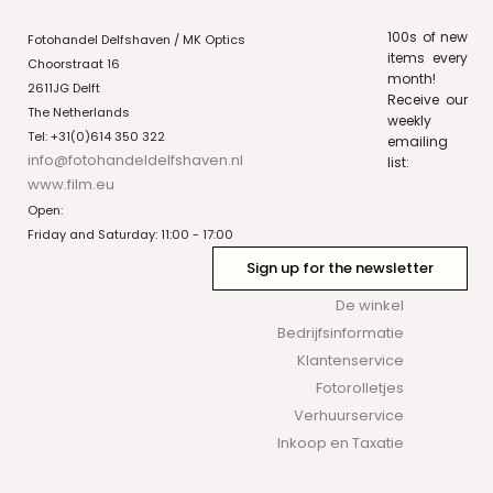
100s of new
Fotohandel Delfshaven / MK Optics
items every
Choorstraat 16
month!
2611JG Delft
Receive our
The Netherlands
weekly
Tel: +31(0)614 350 322
emailing
info@fotohandeldelfshaven.nl
list:
www.film.eu
Open:
Friday and Saturday: 11:00 - 17:00
Sign up for the newsletter
De winkel
Bedrijfsinformatie
Klantenservice
Fotorolletjes
Verhuurservice
Inkoop en Taxatie