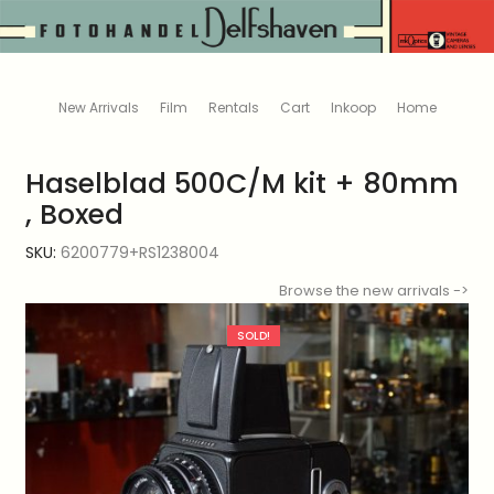
New Arrivals
Film
Rentals
Cart
Inkoop
Home
Haselblad 500C/M kit + 80mm
, Boxed
SKU:
6200779+RS1238004
Browse the new arrivals ->
SOLD!