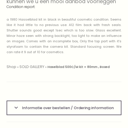
kunnen we u een mooi aanbod voorleggen
Condition report:
a 1980 Hasselblad kit in black in beautiful cosmetic condition. Seems
like it had little to no previous use. A12 film back with fresh seals.
Shutter sounds good except 1sec which is too slow. Glass excellent.
Minor haze seen with strong backlight, too light to make an influence
on images. Comes with an incomplete box, Only the top part with it’s
styrofoam to contain the camera kit. Standard focusing screen. We
can rate it 9 out of 10 for cosmetics.
Shop
SOLD GALLERY
»
»
Haselblad 500C/M kit + 80mm , Boxed
Informatie over bestellen / Ordering information