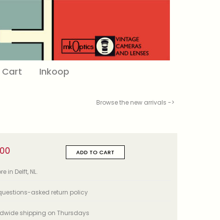
Cart
Inkoop
Browse the new arrivals ->
,00
ADD TO CART
e in Delft, NL.
uestions-asked return policy
ldwide shipping on Thursdays