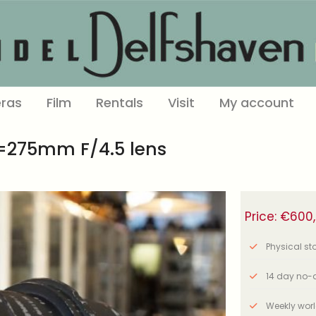
ras
Film
Rentals
Visit
My account
f=275mm F/4.5 lens
Price:
€
600
Physical stor
14 day no-q
Weekly wor