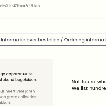
pe No3 | f=275mm F/4.5 lens
Informatie over bestellen / Ordering informa
loge apparatuur te
tstekend begeleiden.
Not found wha
We list hundr
ur heeft vele jaren
an grote collecties
ukken.